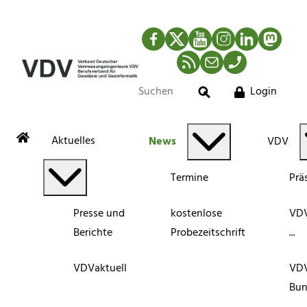
Facebook
Twitter
YouTube
Instagram
LinkedIn
Mastod
RSS-Newsfeed
Mail
Telefon
Login
Suche
Aktuelles
News
VDV
Termine
Prä
Presse und
kostenlose
VDV
Berichte
Probezeitschrift
...
VDVaktuell
VD
Bun