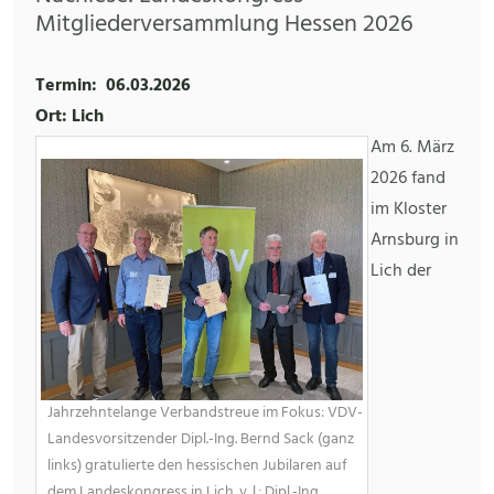
Mitgliederversammlung Hessen 2026
Termin:
06.03.2026
Ort: Lich
Am 6. März
2026 fand
im Kloster
Arnsburg in
Lich der
Jahrzehntelange Verbandstreue im Fokus: VDV-
Landesvorsitzender Dipl.-Ing. Bernd Sack (ganz
links) gratulierte den hessischen Jubilaren auf
dem Landeskongress in Lich. v. l.: Dipl.-Ing.