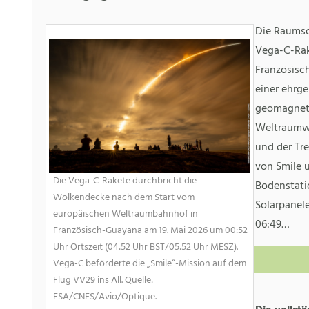
Die Raumso
Vega-C-Rak
Französisc
einer ehrg
geomagneti
Weltraumwe
und der Tr
von Smile 
Die Vega-C-Rakete durchbricht die
Bodenstati
Wolkendecke nach dem Start vom
Solarpanel
europäischen Weltraumbahnhof in
06:49…
Französisch-Guayana am 19. Mai 2026 um 00:52
Uhr Ortszeit (04:52 Uhr BST/05:52 Uhr MESZ).
Vega-C beförderte die „Smile“-Mission auf dem
Flug VV29 ins All. Quelle:
ESA/CNES/Avio/Optique.