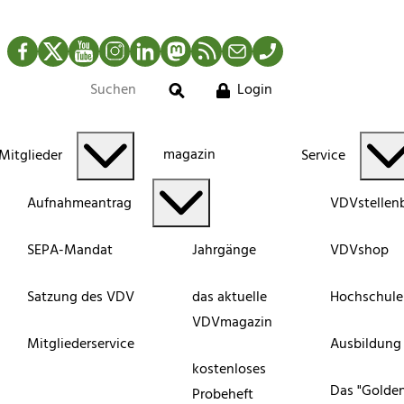
Facebook
Twitter
YouTube
Instagram
LinkedIn
Mastodon
RSS-Newsfeed
Mail
Telefon
Login
Suche
magazin
Mitglieder
Service
Aufnahmeantrag
VDVstellen
SEPA-Mandat
Jahrgänge
VDVshop
Satzung des VDV
das aktuelle
Hochschule
VDVmagazin
Mitgliederservice
Ausbildung
kostenloses
Das "Golde
Probeheft