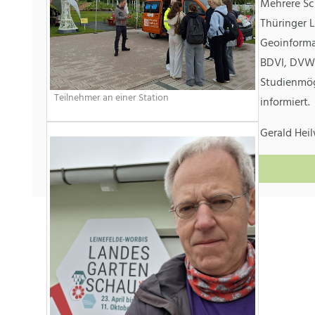
Mehrere Sc
Thüringer
Geoinforma
BDVI, DVW
Studienmög
Teilnehmer an einer Station
informiert.
Gerald He