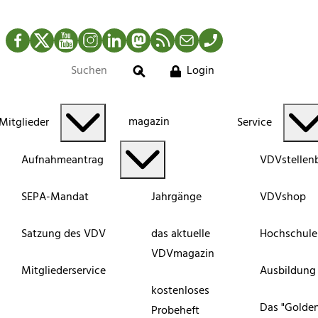
Facebook
Twitter
YouTube
Instagram
LinkedIn
Mastodon
RSS-Newsfeed
Mail
Telefon
Login
Suche
magazin
Mitglieder
Service
Aufnahmeantrag
VDVstellen
SEPA-Mandat
Jahrgänge
VDVshop
Satzung des VDV
das aktuelle
Hochschule
VDVmagazin
Mitgliederservice
Ausbildung
kostenloses
Das "Golde
Probeheft