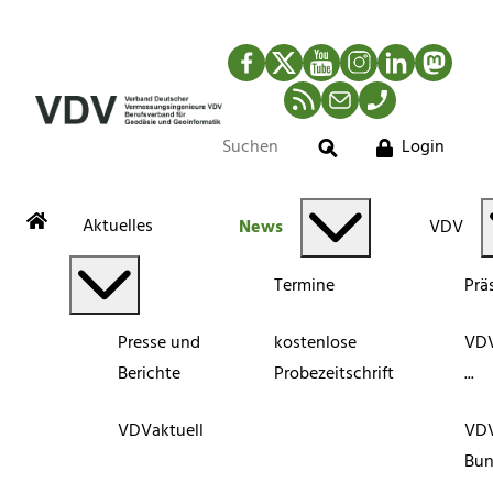
Facebook
Twitter
YouTube
Instagram
LinkedIn
Mastod
RSS-Newsfeed
Mail
Telefon
Login
Suche
Aktuelles
News
VDV
Termine
Prä
Presse und
kostenlose
VDV
Berichte
Probezeitschrift
...
VDVaktuell
VD
Bun