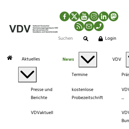
Facebook
Twitter
YouTube
Instagram
LinkedIn
Mastod
RSS-Newsfeed
Mail
Telefon
Login
Suche
Aktuelles
News
VDV
Termine
Prä
Presse und
kostenlose
VDV
Berichte
Probezeitschrift
...
VDVaktuell
VD
Bun