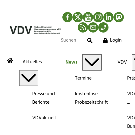
Facebook
Twitter
YouTube
Instagram
LinkedIn
Mastod
RSS-Newsfeed
Mail
Telefon
Login
Suche
Aktuelles
News
VDV
Termine
Prä
Presse und
kostenlose
VDV
Berichte
Probezeitschrift
...
VDVaktuell
VD
Bun