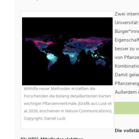
Zwei intern
Universität
Bürger*inn
Eigenschaf
besser zu 
von Pflanz
Kombinatio
Damit gelan
Pflanzenei
Mithilfe neuer Methoden erstellten die
Außerdem er
Forschenden die bislang detailliertesten Karten
wichtiger Pflanzenmerkmale. (Grafik aus Lusk et
al. 2026, erschienen in Nature Communications).
Copyright: Daniel Lusk
Die vollstä