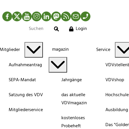
Facebook
Twitter
YouTube
Instagram
LinkedIn
Mastodon
RSS-Newsfeed
Mail
Telefon
Login
Suche
magazin
Mitglieder
Service
Aufnahmeantrag
VDVstellen
SEPA-Mandat
Jahrgänge
VDVshop
Satzung des VDV
das aktuelle
Hochschule
VDVmagazin
Mitgliederservice
Ausbildung
kostenloses
Das "Golde
Probeheft