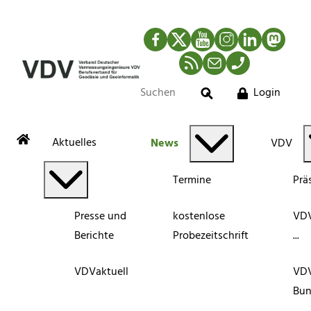
Facebook
Twitter
YouTube
Instagram
LinkedIn
Mastod
RSS-Newsfeed
Mail
Telefon
Login
Suche
Aktuelles
News
VDV
Termine
Prä
Presse und
kostenlose
VDV
Berichte
Probezeitschrift
...
VDVaktuell
VD
Bun