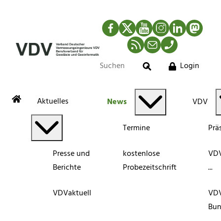
Facebook
Twitter
YouTube
Instagram
LinkedIn
Mastod
RSS-Newsfeed
Mail
Telefon
Login
Suche
Aktuelles
News
VDV
Termine
Prä
Presse und
kostenlose
VDV
Berichte
Probezeitschrift
...
VDVaktuell
VD
Bun