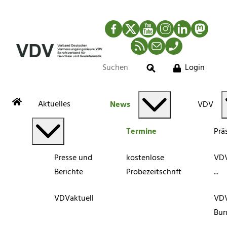
Facebook
Twitter
YouTube
Instagram
LinkedIn
Mastod
RSS-Newsfeed
Mail
Telefon
Login
Suche
Aktuelles
News
VDV
Termine
Prä
Presse und
kostenlose
VDV
Berichte
Probezeitschrift
...
VDVaktuell
VD
Bun