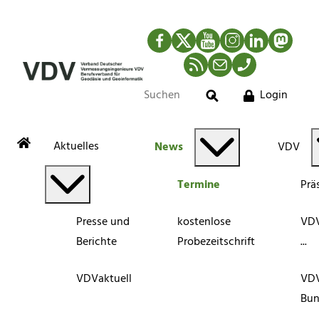
Facebook
Twitter
YouTube
Instagram
LinkedIn
Mastod
RSS-Newsfeed
Mail
Telefon
Login
Suche
Aktuelles
News
VDV
Termine
Prä
Presse und
kostenlose
VDV
Berichte
Probezeitschrift
...
VDVaktuell
VD
Bun