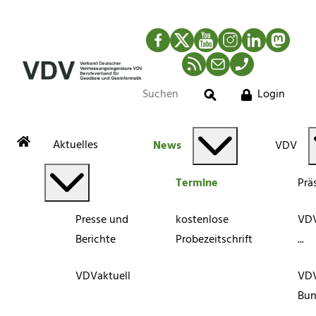
Facebook
Twitter
YouTube
Instagram
LinkedIn
Mastod
RSS-Newsfeed
Mail
Telefon
Login
Suche
Aktuelles
News
VDV
Termine
Prä
Presse und
kostenlose
VDV
Berichte
Probezeitschrift
...
VDVaktuell
VD
Bun