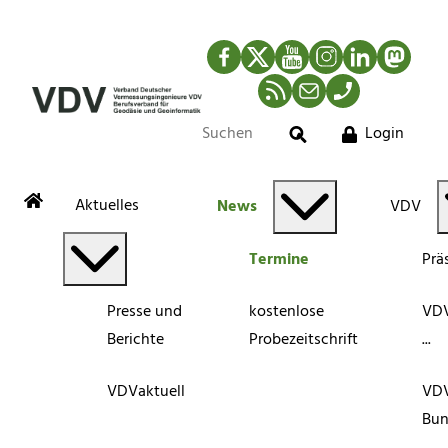
Facebook
Twitter
YouTube
Instagram
LinkedIn
Mastod
RSS-Newsfeed
Mail
Telefon
Login
Suche
Aktuelles
News
VDV
Termine
Prä
Presse und
kostenlose
VDV
Berichte
Probezeitschrift
...
VDVaktuell
VD
Bun