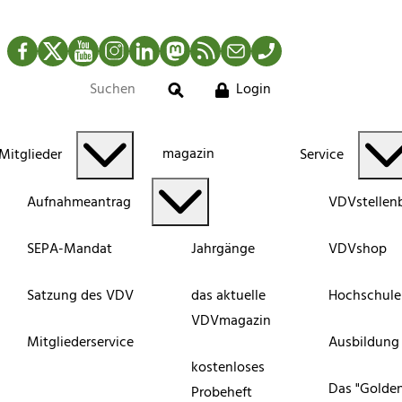
Facebook
Twitter
YouTube
Instagram
LinkedIn
Mastodon
RSS-Newsfeed
Mail
Telefon
Login
Suche
magazin
Mitglieder
Service
Aufnahmeantrag
VDVstellen
SEPA-Mandat
Jahrgänge
VDVshop
Satzung des VDV
das aktuelle
Hochschule
VDVmagazin
Mitgliederservice
Ausbildung
kostenloses
Das "Golde
Probeheft