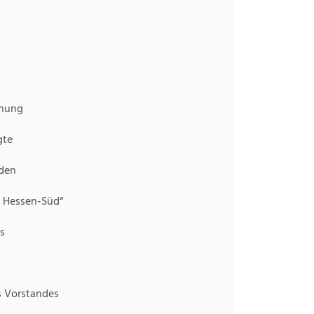
ung
te
den
sen-Süd“
s
rstandes