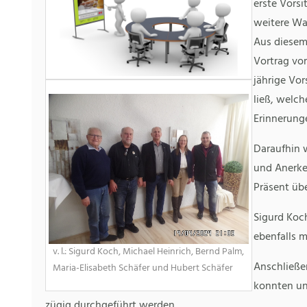
erste Vorsi
weitere Wa
Aus diesem
Vortrag vor
jährige Vo
ließ, welc
Erinnerung
Daraufhin 
und Anerken
Präsent übe
Sigurd Koch
ebenfalls m
v. l.: Sigurd Koch, Michael Heinrich, Bernd Palm,
Anschließe
Maria-Elisabeth Schäfer und Hubert Schäfer
konnten un
zügig durchgeführt werden.