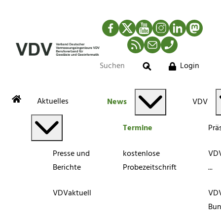
Facebook
Twitter
YouTube
Instagram
LinkedIn
Mastod
RSS-Newsfeed
Mail
Telefon
Login
Suche
Aktuelles
News
VDV
Termine
Prä
Presse und
kostenlose
VDV
Berichte
Probezeitschrift
...
VDVaktuell
VD
Bun