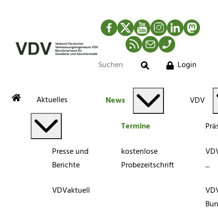
Facebook
Twitter
YouTube
Instagram
LinkedIn
Mastod
RSS-Newsfeed
Mail
Telefon
Login
Suche
Aktuelles
News
VDV
Termine
Prä
Presse und
kostenlose
VDV
Berichte
Probezeitschrift
...
VDVaktuell
VD
Bun