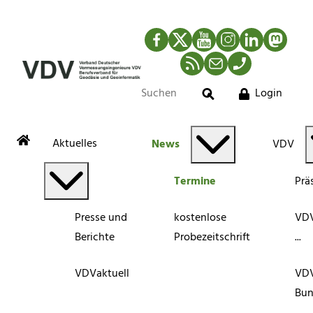
Facebook
Twitter
YouTube
Instagram
LinkedIn
Mastod
RSS-Newsfeed
Mail
Telefon
Login
Suche
Aktuelles
News
VDV
Termine
Prä
Presse und
kostenlose
VDV
Berichte
Probezeitschrift
...
VDVaktuell
VD
Bun