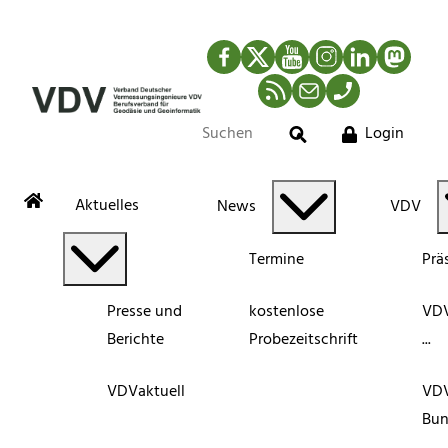
Facebook
Twitter
YouTube
Instagram
LinkedIn
Mastod
RSS-Newsfeed
Mail
Telefon
Login
Suche
Aktuelles
News
VDV
Termine
Prä
Presse und
kostenlose
VDV
Berichte
Probezeitschrift
...
VDVaktuell
VD
Bun