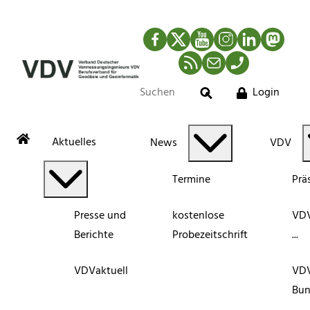
Facebook
Twitter
YouTube
Instagram
LinkedIn
Mastod
RSS-Newsfeed
Mail
Telefon
Login
Suche
Aktuelles
News
VDV
Termine
Prä
Presse und
kostenlose
VDV
Berichte
Probezeitschrift
...
VDVaktuell
VD
Bun