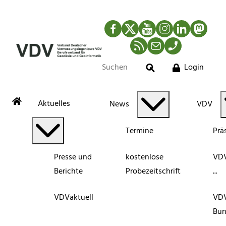
Facebook
Twitter
YouTube
Instagram
LinkedIn
Mastod
RSS-Newsfeed
Mail
Telefon
Login
Suche
Aktuelles
News
VDV
Termine
Prä
Presse und
kostenlose
VDV
Berichte
Probezeitschrift
...
VDVaktuell
VD
Bun