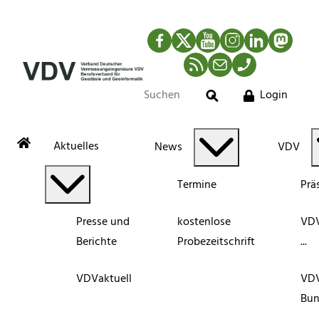
Facebook
Twitter
YouTube
Instagram
LinkedIn
Mastod
RSS-Newsfeed
Mail
Telefon
Login
Suche
Aktuelles
News
VDV
Termine
Prä
Presse und
kostenlose
VDV
Berichte
Probezeitschrift
...
VDVaktuell
VD
Bun