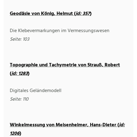
Geodäsie von König, Helmut (
id: 357
)
Die Klebevermarkungen im Vermessungswesen
Seite: 103
Topographie und Tachymetrie von Strauß, Robert
(
id: 1283
)
Digitales Geländemodell
Seite: 110
Winkelmessung von Meisenheimer, Hans-Dieter (
id:
1206
)