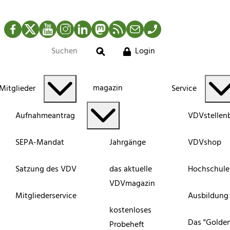
Facebook
Twitter
YouTube
Instagram
LinkedIn
Mastodon
RSS-Newsfeed
Mail
Telefon
Login
Suche
magazin
Mitglieder
Service
Aufnahmeantrag
VDVstellen
SEPA-Mandat
Jahrgänge
VDVshop
Satzung des VDV
das aktuelle
Hochschule
VDVmagazin
Mitgliederservice
Ausbildung
kostenloses
Das "Golde
Probeheft