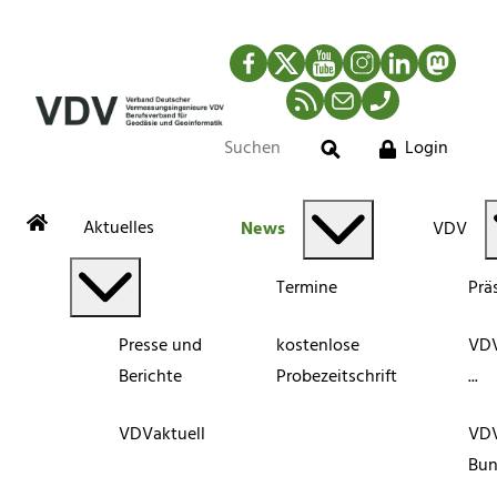
Facebook
Twitter
YouTube
Instagram
LinkedIn
Mastod
RSS-Newsfeed
Mail
Telefon
Login
Suche
Aktuelles
News
VDV
Termine
Prä
Presse und
kostenlose
VDV
Berichte
Probezeitschrift
...
VDVaktuell
VD
Bun