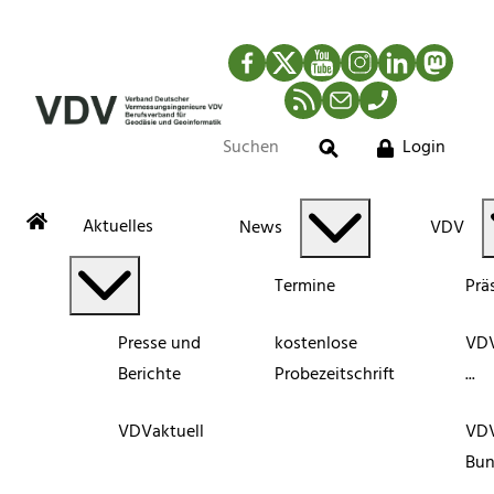
Facebook
Twitter
YouTube
Instagram
LinkedIn
Mastod
RSS-Newsfeed
Mail
Telefon
Login
Suche
Aktuelles
News
VDV
Termine
Prä
Presse und
kostenlose
VDV
Berichte
Probezeitschrift
...
VDVaktuell
VD
Bun