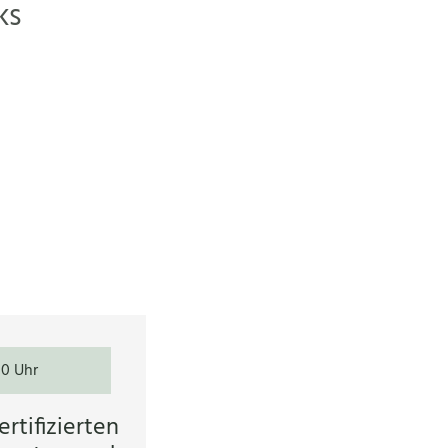
ks
00 Uhr
rtifizierten