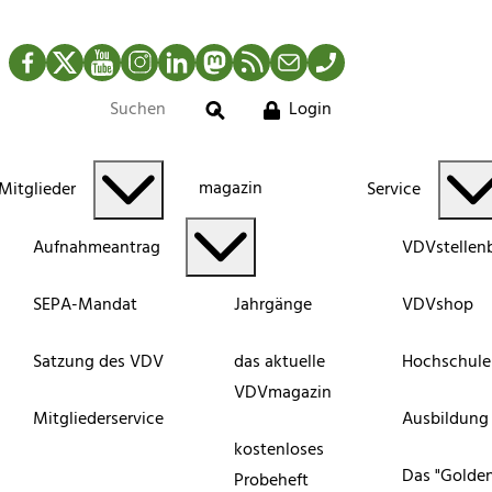
Facebook
Twitter
YouTube
Instagram
LinkedIn
Mastodon
RSS-Newsfeed
Mail
Telefon
Login
Suche
magazin
Mitglieder
Service
Aufnahmeantrag
VDVstellen
SEPA-Mandat
Jahrgänge
VDVshop
Satzung des VDV
das aktuelle
Hochschule
VDVmagazin
Mitgliederservice
Ausbildung
kostenloses
Das "Golde
Probeheft