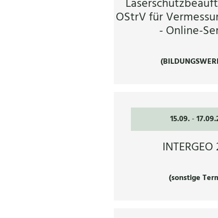
Laserschutzbeauft
OStrV für Vermessu
- Online-Se
(BILDUNGSWER
15.09.
-
17.09
INTERGEO 
(sonstige Ter