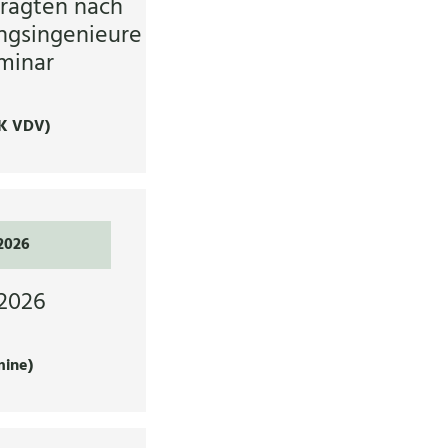
ragten nach
ngsingenieure
minar
K VDV)
.2026
2026
mine)