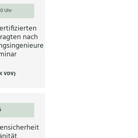
00 Uhr
rtifizierten
ragten nach
ngsingenieure
minar
K VDV)
6
ensicherheit
nität