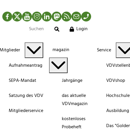
Facebook
Twitter
YouTube
Instagram
LinkedIn
Mastodon
RSS-Newsfeed
Mail
Telefon
Login
Suche
magazin
Mitglieder
Service
Aufnahmeantrag
VDVstellen
SEPA-Mandat
Jahrgänge
VDVshop
Satzung des VDV
das aktuelle
Hochschule
VDVmagazin
Mitgliederservice
Ausbildung
kostenloses
Das "Golde
Probeheft