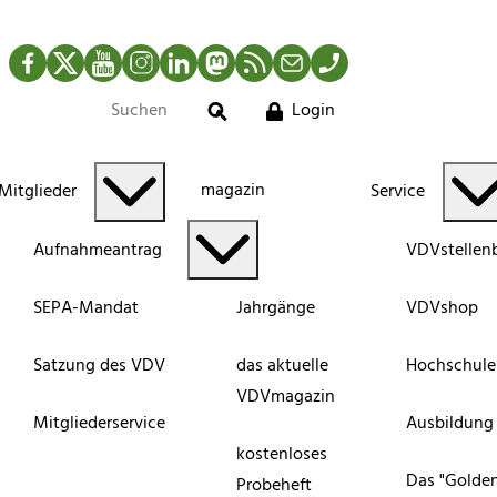
Facebook
Twitter
YouTube
Instagram
LinkedIn
Mastodon
RSS-Newsfeed
Mail
Telefon
Login
Suche
magazin
Mitglieder
Service
Aufnahmeantrag
VDVstellen
SEPA-Mandat
Jahrgänge
VDVshop
Satzung des VDV
das aktuelle
Hochschule
VDVmagazin
Mitgliederservice
Ausbildung
kostenloses
Das "Golde
Probeheft