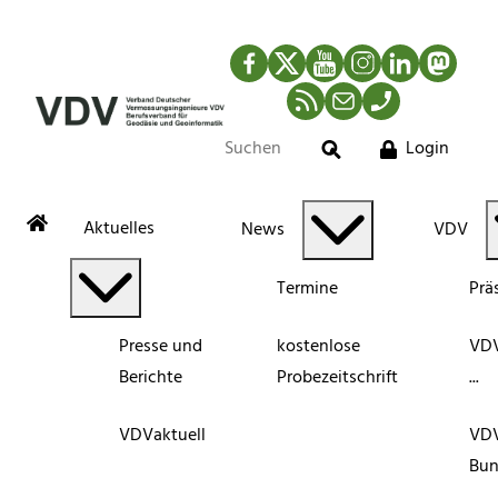
Facebook
Twitter
YouTube
Instagram
LinkedIn
Mastod
RSS-Newsfeed
Mail
Telefon
Login
Suche
Aktuelles
News
VDV
Termine
Prä
Presse und
kostenlose
VDV
Berichte
Probezeitschrift
...
VDVaktuell
VD
Bun