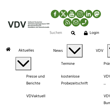
Facebook
Twitter
YouTube
Instagram
LinkedIn
Mastod
RSS-Newsfeed
Mail
Telefon
Login
Suche
Aktuelles
News
VDV
Termine
Prä
Presse und
kostenlose
VDV
Berichte
Probezeitschrift
...
VDVaktuell
VD
Bun