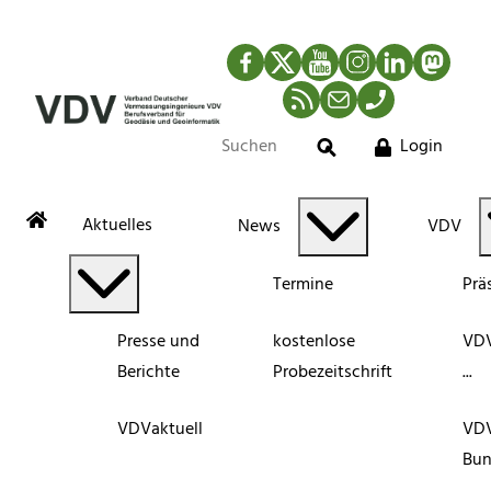
Facebook
Twitter
YouTube
Instagram
LinkedIn
Mastod
RSS-Newsfeed
Mail
Telefon
Login
Suche
Aktuelles
News
VDV
Termine
Prä
Presse und
kostenlose
VDV
Berichte
Probezeitschrift
...
VDVaktuell
VD
Bun