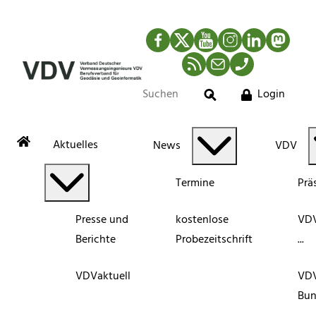
Facebook
Twitter
YouTube
Instagram
LinkedIn
Mastod
RSS-Newsfeed
Mail
Telefon
Login
Suche
Aktuelles
News
VDV
Termine
Prä
Presse und
kostenlose
VDV
Berichte
Probezeitschrift
...
VDVaktuell
VD
Bun