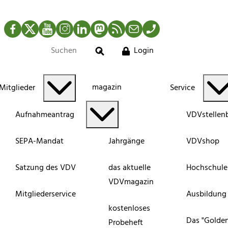
Facebook
Twitter
YouTube
Instagram
LinkedIn
Mastodon
RSS-Newsfeed
Mail
Telefon
Login
Suche
magazin
Mitglieder
Service
Aufnahmeantrag
VDVstellen
SEPA-Mandat
Jahrgänge
VDVshop
Satzung des VDV
das aktuelle
Hochschule
VDVmagazin
Mitgliederservice
Ausbildung
kostenloses
Das "Golde
Probeheft