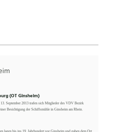
heim
burg (OT Ginsheim)
 13. September 2013 trafen sich Mitglieder des VDV Bezirk
iner Besichtigung der Schiffsmühle in Ginsheim am Rhein.
en lagen bis ins 19. Jahrhundert vor Ginsheim und gaben dem Ort