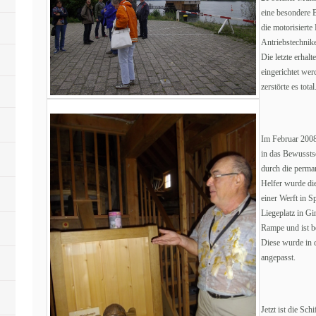
eine besondere B
die motorisierte
Antriebstechnike
Die letzte erha
eingerichtet wer
zerstörte es total
Im Februar 2008 
in das Bewussts
durch die perman
Helfer wurde die
einer Werft in 
Liegeplatz in Gi
Rampe und ist be
Diese wurde in 
angepasst.
Jetzt ist die S