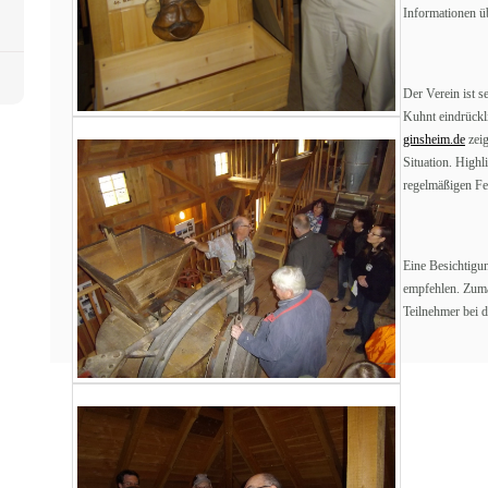
Informationen ü
Der Verein ist s
Kuhnt eindrückli
ginsheim.de
zeig
Situation. Highl
regelmäßigen Fe
Eine Besichtigun
empfehlen. Zuma
Teilnehmer bei 