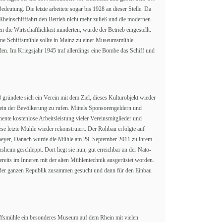
edeutung. Die letzte arbeitete sogar bis 1928 an dieser Stelle. Da
 Rheinschifffahrt den Betrieb nicht mehr zuließ und die modernen
n die Wirtschaftlichkeit minderten, wurde der Betrieb eingestellt.
ltene Schiffsmühle sollte in Mainz zu einer Museumsmühle
den. Im Kriegsjahr 1945 traf allerdings eine Bombe das Schiff und
.
gründete sich ein Verein mit dem Ziel, dieses Kulturobjekt wieder
ein der Bevölkerung zu rufen. Mittels Sponsorengeldern und
ente kostenlose Arbeitsleistung vieler Vereinsmitglieder und
se letzte Mühle wieder rekonstruiert. Der Rohbau erfolgte auf
Speyer, Danach wurde die Mühle am 29. September 2011 zu ihrem
nsheim geschleppt. Dort liegt sie nun, gut erreichbar an der Nato-
reits im Inneren mit der alten Mühlentechnik ausgerüstet worden.
der ganzen Republik zusammen gesucht und dann für den Einbau
chiffsmühle ein besonderes Museum auf dem Rhein mit vielen