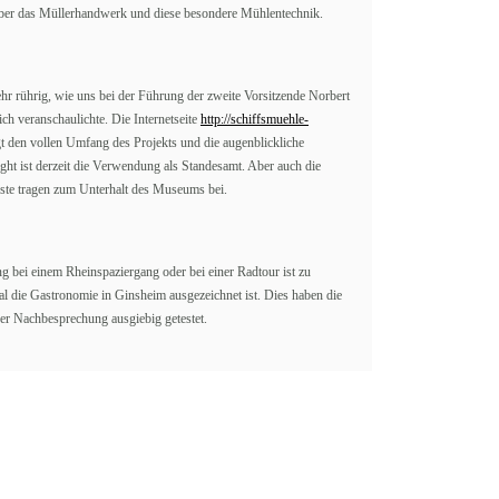
ber das Müllerhandwerk und diese besondere Mühlentechnik.
ehr rührig, wie uns bei der Führung der zweite Vorsitzende Norbert
ch veranschaulichte. Die Internetseite
http://schiffsmuehle-
t den vollen Umfang des Projekts und die augenblickliche
ight ist derzeit die Verwendung als Standesamt. Aber auch die
ste tragen zum Unterhalt des Museums bei.
g bei einem Rheinspaziergang oder bei einer Radtour ist zu
l die Gastronomie in Ginsheim ausgezeichnet ist. Dies haben die
der Nachbesprechung ausgiebig getestet.