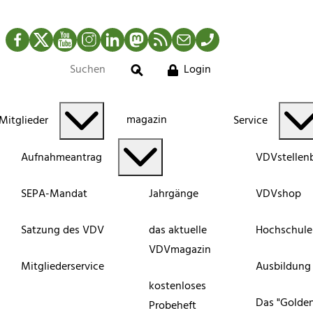
Facebook
Twitter
YouTube
Instagram
LinkedIn
Mastodon
RSS-Newsfeed
Mail
Telefon
Login
Suche
magazin
Mitglieder
Service
Aufnahmeantrag
VDVstellen
SEPA-Mandat
Jahrgänge
VDVshop
Satzung des VDV
das aktuelle
Hochschule
VDVmagazin
Mitgliederservice
Ausbildung
kostenloses
Das "Golde
Probeheft