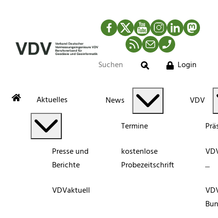
Facebook
Twitter
YouTube
Instagram
LinkedIn
Mastod
RSS-Newsfeed
Mail
Telefon
Login
Suche
Aktuelles
News
VDV
Termine
Prä
Presse und
kostenlose
VDV
Berichte
Probezeitschrift
...
VDVaktuell
VD
Bun