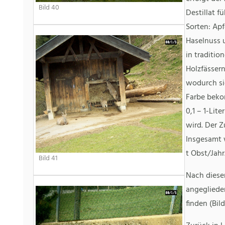
Bild 40
Destillat f
Sorten: Apf
Haselnuss u
in traditio
Holzfässern
wodurch sie
Farbe beko
0,1 – 1-Lit
wird. Der Z
Insgesamt w
t Obst/Jahr
Bild 41
Nach diese
angegliede
finden (Bild