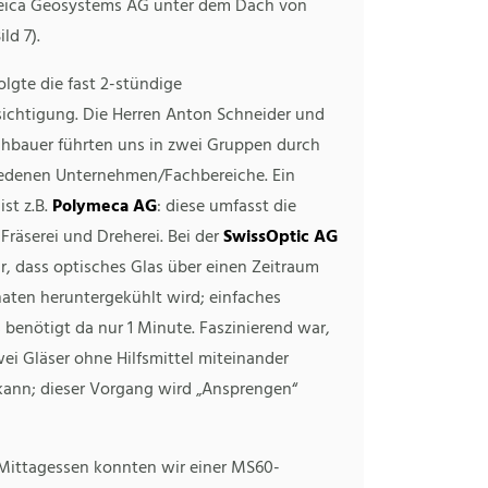
eica Geosystems AG unter dem Dach von
ld 7).
lgte die fast 2-stündige
sichtigung. Die Herren Anton Schneider und
bauer führten uns in zwei Gruppen durch
iedenen Unternehmen/Fachbereiche. Ein
ist z.B.
Polymeca AG
: diese umfasst die
, Fräserei und Dreherei. Bei der
SwissOptic AG
r, dass optisches Glas über einen Zeitraum
aten heruntergekühlt wird; einfaches
 benötigt da nur 1 Minute. Faszinierend war,
ei Gläser ohne Hilfsmittel miteinander
kann; dieser Vorgang wird „Ansprengen“
ittagessen konnten wir einer MS60-