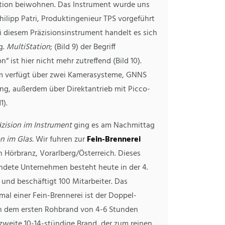
ion beiwohnen. Das Instrument wurde uns
ilipp Patri, Produktingenieur TPS vorgeführt
ei diesem Präzisionsinstrument handelt es sich
g.
MultiStation
; (Bild 9) der Begriff
n“ ist hier nicht mehr zutreffend (Bild 10).
 verfügt über zwei Kamerasysteme, GNNS
ng, außerdem über Direktantrieb mit Picco-
1).
äzision im Instrument
ging es am Nachmittag
on im Glas.
Wir fuhren zur
Fein-Brennerei
 Hörbranz, Vorarlberg/Österreich. Dieses
ndete Unternehmen besteht heute in der 4.
und beschäftigt 100 Mitarbeiter. Das
al einer Fein-Brennerei ist der Doppel-
h dem ersten Rohbrand von 4-6 Stunden
 zweite 10-14-stündige Brand, der zum reinen