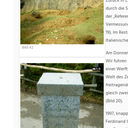
Zurück in 
durch die 
der „Refere
Vermessung
19). Im Res
Italienisch
Bild 42
Am Donner
Wir fuhren 
einer Werft
Welt des Ze
freitragen
gleich zwe
(Bild 20).
1997, knapp
Ferdinand G