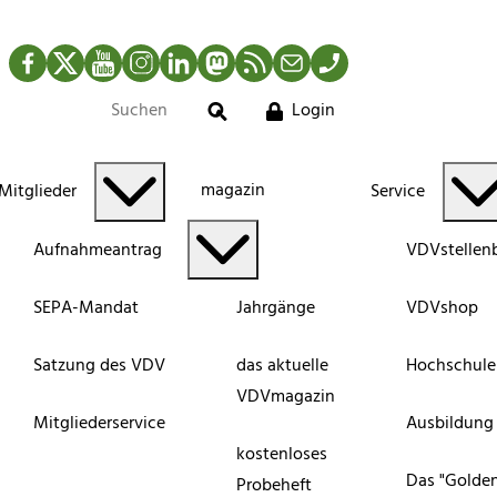
Facebook
Twitter
YouTube
Instagram
LinkedIn
Mastodon
RSS-Newsfeed
Mail
Telefon
Login
Suche
magazin
Mitglieder
Service
Aufnahmeantrag
VDVstellen
SEPA-Mandat
Jahrgänge
VDVshop
Satzung des VDV
das aktuelle
Hochschule
VDVmagazin
Mitgliederservice
Ausbildung
kostenloses
Das "Golde
Probeheft