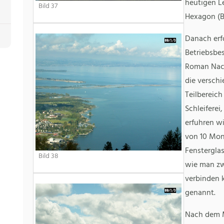
heutigen L
Bild 37
Hexagon (Bi
Danach erfo
Betriebsbe
Roman Nach
die versch
Teilbereich 
Schleiferei
erfuhren wi
von 10 Mon
Fensterglas
Bild 38
wie man zw
verbinden 
genannt.
Nach dem M