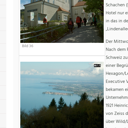
Schachen (B
Hotel nur 
in das in 
„Lindenallee
Der Mittw
Bild 36
Nach dem F
Schweiz z
einer Begr
Hexagon/Le
Executive V
bekamen ein
Unternehme
1921 Heinri
von Zeiss 
über Wild/L