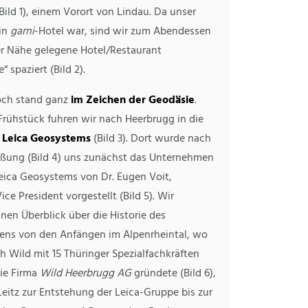
ild 1), einem Vorort von Lindau. Da unser
ein
garni
-Hotel war, sind wir zum Abendessen
der Nähe gelegene Hotel/Restaurant
“ spaziert (Bild 2).
och stand ganz
im Zeichen der Geodäsie
.
rühstück fuhren wir nach Heerbrugg in die
u
Leica
Geosystems
(Bild 3). Dort wurde nach
üßung (Bild 4) uns zunächst das Unternehmen
ica Geosystems von Dr. Eugen Voit,
ice President vorgestellt (Bild 5). Wir
en Überblick über die Historie des
ns von den Anfängen im Alpenrheintal, wo
ch Wild mit 15 Thüringer Spezialfachkräften
die Firma
Wild Heerbrugg AG
gründete (Bild 6),
eitz zur Entstehung der Leica-Gruppe bis zur