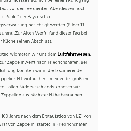
Lindau musste natürlich bei einem Rundgang
Stadt vor dem verdienten Abendessen noch
nz-Punkt“ der Bayerischen
sverwaltung besichtigt werden (Bilder 13 –
taurant „Zur Alten Werft“ fand dieser Tag bei
er Küche seinen Abschluss.
stag widmeten wir uns dem
Luftfahrtwesen
.
zur Zeppelinwerft nach Friedrichshafen. Bei
führung konnten wir in die faszinierende
ppelins NT eintauchen. In einer der größten
den Hallen Süddeutschlands konnten wir
i Zeppeline aus nächster Nähe bestaunen
 100 Jahre nach dem Erstaufstieg von LZ1 von
raf von Zeppelin, startet in Friedrichshafen