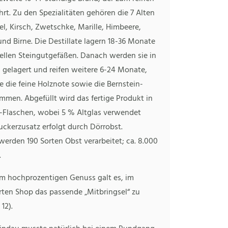
ührt. Zu den Spezialitäten gehören die 7 Alten
el, Kirsch, Zwetschke, Marille, Himbeere,
nd Birne. Die Destillate lagern 18-36 Monate
nellen Steingutgefäßen. Danach werden sie in
 gelagert und reifen weitere 6-24 Monate,
 die feine Holznote sowie die Bernstein-
mmen. Abgefüllt wird das fertige Produkt in
er-Flaschen, wobei 5 % Altglas verwendet
uckerzusatz erfolgt durch Dörrobst.
erden 190 Sorten Obst verarbeitet; ca. 8.000
.
m hochprozentigen Genuss galt es, im
rten Shop das passende „Mitbringsel“ zu
 12).