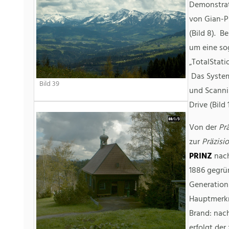
Demonstrat
von Gian-Ph
(Bild 8). B
um eine so
„TotalStatio
Das System
Bild 39
und Scanni
Drive (Bild 1
Von der
Pr
zur
Präzisi
PRINZ
nach
1886 gegrü
Generation 
Hauptmerkm
Brand: nac
erfolgt der