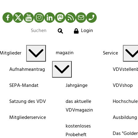
Facebook
Twitter
YouTube
Instagram
LinkedIn
Mastodon
RSS-Newsfeed
Mail
Telefon
Login
Suche
magazin
Mitglieder
Service
Aufnahmeantrag
VDVstellen
SEPA-Mandat
Jahrgänge
VDVshop
Satzung des VDV
das aktuelle
Hochschule
VDVmagazin
Mitgliederservice
Ausbildung
kostenloses
Das "Golde
Probeheft