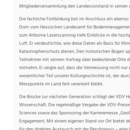
Mitgliederversammlung den Landesvorstand in seinen 
Die fachliche Fortbildung bot im Anschluss ein ebenso
Dorn vom Hessischen Landesamt für Bodenmanagement 
zum Airborne Laserscanning tiefe Einblicke in die hoch
Luft. Er verdeutlichte, wie diese Daten als Basis für K
Katastrophenschutz dienen. Den historischen Bogen sp
Teilnehmer mit seinem Vortrag über bedeutende Orte de
mitnahm. Er zeigte auf, dass die Vermessung nicht nur 
wesentlicher Teil unserer Kulturgeschichte ist, der du
Messpunkte im Land fest verankert bleibt.
Die Brücke zur nächsten Generation schlägt der VDV H
Wissenschaft. Die regelmäßige Vergabe der VDV-Preise a
Sciences sowie das Sponsoring der Karrieremesse „Geo
Engagement. Mit einem eigenen Stand vor Ort bietet d
für den direkten Austausch mit der Berufspraxis – eine