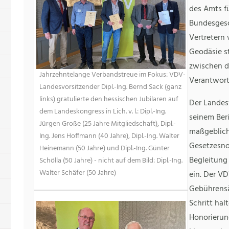
des Amts 
Bundesgesch
Vertretern
Geodäsie st
zwischen di
Jahrzehntelange Verbandstreue im Fokus: VDV-
Verantwort
Landesvorsitzender Dipl.-Ing. Bernd Sack (ganz
links) gratulierte den hessischen Jubilaren auf
Der Landesv
dem Landeskongress in Lich. v. l.: Dipl.-Ing.
seinem Beri
Jürgen Große (25 Jahre Mitgliedschaft), Dipl.-
maßgeblich
Ing. Jens Hoffmann (40 Jahre), Dipl.-Ing. Walter
Gesetzesnov
Heinemann (50 Jahre) und Dipl.-Ing. Günter
Begleitun
Schölla (50 Jahre) - nicht auf dem Bild: Dipl.-Ing.
Walter Schäfer (50 Jahre)
ein. Der VD
Gebührensä
Schritt ha
Honorierung