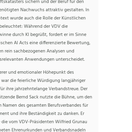
tskatasters sichern und der Beruf für den
enötigten Nachwuchs attraktiv gestalten. In
text wurde auch die Rolle der Künstlichen
z beleuchtet: Während der VDV die
winne durch KI begrüßt, fordert er im Sinne
schen AI Acts eine differenzierte Bewertung,
en rein sachbezogenen Analysen und
srelevanten Anwendungen unterscheidet.
erer und emotionaler Höhepunkt des
war die feierliche Würdigung langjähriger
für ihre jahrzehntelange Verbandstreue. Der
itzende Bernd Sack nutzte die Bühne, um den
im Namen des gesamten Berufsverbandes für
ment und ihre Beständigkeit zu danken. Er
e die vom VDV-Präsidenten Wilfried Grunau
neten Ehrenurkunden und Verbandsnadeln