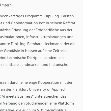
Ämtern.
 hochkarätiges Programm. Dipl.-Ing. Carsten
und Geoinformation bot in seinem Referat
präzise Erfassung der Erdoberfläche aus der
limasimulationen, Infrastrukturplanungen und
annte Dipl.-Ing. Bernhard Heckmann, der die
r Geodäsie in Hessen auf eine Zeitreise
eine technische Disziplin, sondern ein
rch sichtbare Landmarken und historische
essen durch eine enge Kooperation mit der
n der Frankfurt University of Applied
DM meets Business“ unterstreichen das
er Verband den Studierenden eine Plattform
 Initiative, die auch im VDVmagazinPlus