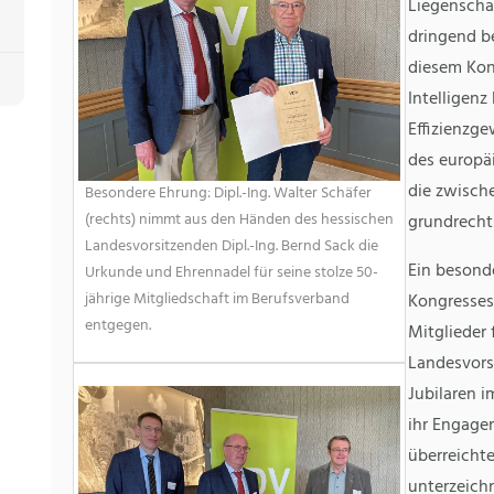
Liegenschaf
dringend b
diesem Kon
Intelligen
Effizienzge
des europäi
die zwisch
Besondere Ehrung: Dipl.-Ing. Walter Schäfer
(rechts) nimmt aus den Händen des hessischen
grundrecht
Landesvorsitzenden Dipl.-Ing. Bernd Sack die
Ein besond
Urkunde und Ehrennadel für seine stolze 50-
jährige Mitgliedschaft im Berufsverband
Kongresses 
entgegen.
Mitglieder 
Landesvors
Jubilaren 
ihr Engage
überreicht
unterzeich