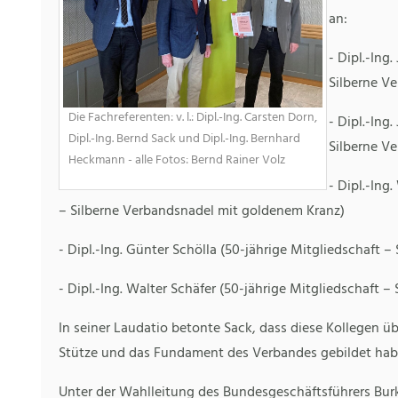
an:
- Dipl.-Ing
Silberne V
Die Fachreferenten: v. l.: Dipl.-Ing. Carsten Dorn,
- Dipl.-Ing
Dipl.-Ing. Bernd Sack und Dipl.-Ing. Bernhard
Silberne V
Heckmann - alle Fotos: Bernd Rainer Volz
- Dipl.-Ing
– Silberne Verbandsnadel mit goldenem Kranz)
- Dipl.-Ing. Günter Schölla (50-jährige Mitgliedschaft
- Dipl.-Ing. Walter Schäfer (50-jährige Mitgliedschaft 
In seiner Laudatio betonte Sack, dass diese Kollegen ü
Stütze und das Fundament des Verbandes gebildet hab
Unter der Wahlleitung des Bundesgeschäftsführers Burk