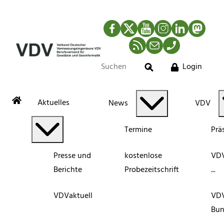
Facebook
Twitter
YouTube
Instagram
LinkedIn
Mastod
RSS-Newsfeed
Mail
Telefon
Login
Suche
Aktuelles
News
VDV
Termine
Prä
Presse und
kostenlose
VDV
Berichte
Probezeitschrift
...
VDVaktuell
VD
Bun