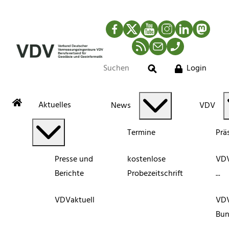
Facebook
Twitter
YouTube
Instagram
LinkedIn
Mastod
RSS-Newsfeed
Mail
Telefon
Login
Suche
Aktuelles
News
VDV
Termine
Prä
Presse und
kostenlose
VDV
Berichte
Probezeitschrift
...
VDVaktuell
VD
Bun