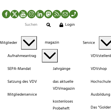
Facebook
Twitter
YouTube
Instagram
LinkedIn
Mastodon
RSS-Newsfeed
Mail
Telefon
Login
Suche
magazin
Mitglieder
Service
Aufnahmeantrag
VDVstellen
SEPA-Mandat
Jahrgänge
VDVshop
Satzung des VDV
das aktuelle
Hochschule
VDVmagazin
Mitgliederservice
Ausbildung
kostenloses
Das "Golde
Probeheft