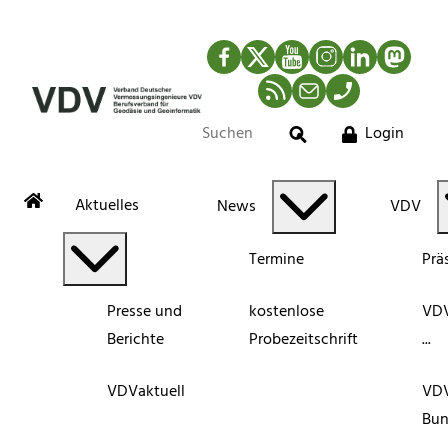
Facebook
Twitter
YouTube
Instagram
LinkedIn
Mastod
RSS-Newsfeed
Mail
Telefon
Login
Suche
Aktuelles
News
VDV
Termine
Prä
Presse und
kostenlose
VDV
Berichte
Probezeitschrift
...
VDVaktuell
VD
Bun