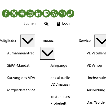
Facebook
Twitter
YouTube
Instagram
LinkedIn
Mastodon
RSS-Newsfeed
Mail
Telefon
Login
Suche
magazin
Mitglieder
Service
Aufnahmeantrag
VDVstellen
SEPA-Mandat
Jahrgänge
VDVshop
Satzung des VDV
das aktuelle
Hochschule
VDVmagazin
Mitgliederservice
Ausbildung
kostenloses
Das "Golde
Probeheft