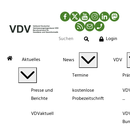
Facebook
Twitter
YouTube
Instagram
LinkedIn
Mastod
RSS-Newsfeed
Mail
Telefon
Login
Suche
Aktuelles
News
VDV
Termine
Prä
Presse und
kostenlose
VDV
Berichte
Probezeitschrift
...
VDVaktuell
VD
Bun