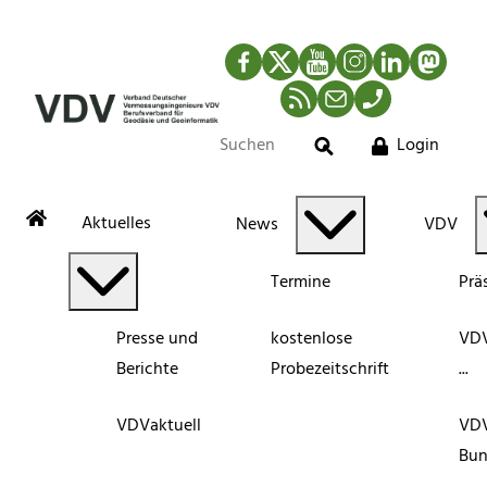
Facebook
Twitter
YouTube
Instagram
LinkedIn
Mastod
RSS-Newsfeed
Mail
Telefon
Login
Suche
Aktuelles
News
VDV
Termine
Prä
Presse und
kostenlose
VDV
Berichte
Probezeitschrift
...
VDVaktuell
VD
Bun