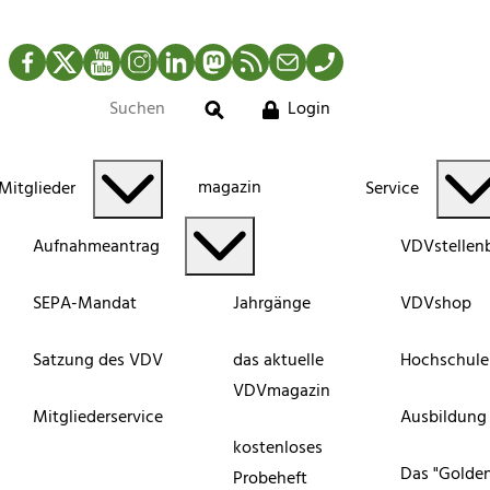
Facebook
Twitter
YouTube
Instagram
LinkedIn
Mastodon
RSS-Newsfeed
Mail
Telefon
Login
Suche
magazin
Mitglieder
Service
Aufnahmeantrag
VDVstellen
SEPA-Mandat
Jahrgänge
VDVshop
Satzung des VDV
das aktuelle
Hochschule
VDVmagazin
Mitgliederservice
Ausbildung
kostenloses
Das "Golde
Probeheft