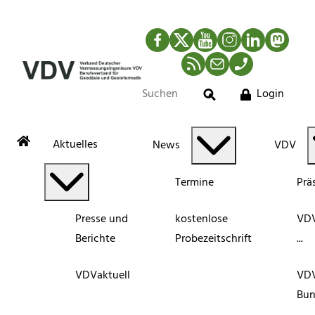
Facebook
Twitter
YouTube
Instagram
LinkedIn
Mastod
RSS-Newsfeed
Mail
Telefon
Login
Suche
Aktuelles
News
VDV
Termine
Prä
Presse und
kostenlose
VDV
Berichte
Probezeitschrift
...
VDVaktuell
VD
Bun