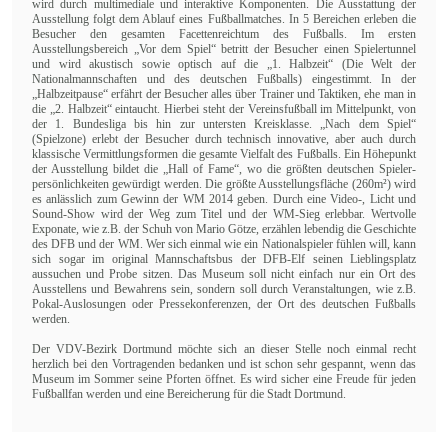
wird durch multimediale und interaktive Kom­ponenten. Die Ausstattung der
Ausstellung folgt dem Ablauf eines Fußballmatches. In 5 Berei­chen erleben die
Besucher den gesamten Facettenreichtum des Fußballs. Im ersten
Ausstellungsbereich „Vor dem Spiel“ betritt der Besucher einen Spieler­tunnel
und wird akustisch sowie optisch auf die „1. Halbzeit“ (Die Welt der
Nationalmannschaften und des deutschen Fußballs) eingestimmt. In der
„Halbzeitpause“ erfährt der Besucher alles über Trainer und Taktiken, ehe man in
die „2. Halbzeit“ eintaucht. Hierbei steht der Vereinsfußball im Mittelpunkt, von
der 1. Bundesliga bis hin zur untersten Kreisklasse. „Nach dem Spiel“
(Spielzone) erlebt der Besucher durch technisch innovative, aber auch durch
klassische Vermittlungsformen die gesamte Vielfalt des Fußballs. Ein Höhepunkt
der Ausstellung bildet die „Hall of Fame“, wo die größten deutschen Spieler­
persön­lich­keiten gewürdigt werden. Die größte Ausstellungsfläche (260m²) wird
es anlässlich zum Gewinn der WM 2014 geben. Durch eine Video-, Licht und
Sound-Show wird der Weg zum Titel und der WM-Sieg erlebbar. Wertvolle
Exponate, wie z.B. der Schuh von Mario Götze, erzählen lebendig die Geschichte
des DFB und der WM. Wer sich einmal wie ein Nationalspieler fühlen will, kann
sich sogar im original Mannschaftsbus der DFB-Elf seinen Lieblingsplatz
aussuchen und Probe sitzen. Das Museum soll nicht einfach nur ein Ort des
Ausstellens und Bewahrens sein, sondern soll durch Veranstaltungen, wie z.B.
Pokal-Auslosungen oder Pressekonferenzen, der Ort des deutschen Fußballs
werden.
Der VDV-Bezirk Dortmund möchte sich an dieser Stelle noch einmal recht
herzlich bei den Vortragenden bedanken und ist schon sehr gespannt, wenn das
Museum im Sommer seine Pforten öffnet. Es wird sicher eine Freude für jeden
Fußballfan werden und eine Bereicherung für die Stadt Dortmund.