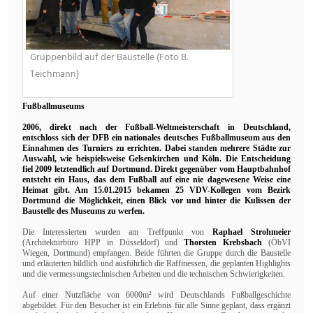
Gruppenbild auf der Baustelle (Foto B.
Teichmann)
Fußballmuseums
2006, direkt nach der Fußball-Weltmeisterschaft in Deutschland,
entschloss sich der DFB ein nationales deutsches Fußballmuseum aus den
Einnahmen des Turniers zu errichten. Dabei standen mehrere Städte zur
Auswahl, wie beispielsweise Gelsenkirchen und Köln. Die Entscheidung
fiel 2009 letztendlich auf Dortmund. Direkt gegenüber vom Hauptbahnhof
entsteht ein Haus, das dem Fußball auf eine nie dagewesene Weise eine
Heimat gibt. Am 15.01.2015 bekamen 25 VDV-Kollegen vom Bezirk
Dortmund die Möglichkeit, einen Blick vor und hinter die Kulissen der
Baustelle des Museums zu werfen.
Die Interessierten wurden am Treffpunkt von
Raphael Strohmeier
(Architekturbüro HPP in Düssel­dorf) und
Thorsten Krebsbach
(ÖbVI
Wiegen, Dortmund) empfangen. Beide führten die Gruppe durch die Baustelle
und erläuterten bildlich und ausführlich die Raffinessen, die geplanten Highlights
und die vermessungstechnischen Arbeiten und die technischen Schwierigkeiten.
Auf einer Nutzfläche von 6000m² wird Deutschlands Fußballgeschichte
abgebildet. Für den Besucher ist ein Erlebnis für alle Sinne geplant, dass ergänzt