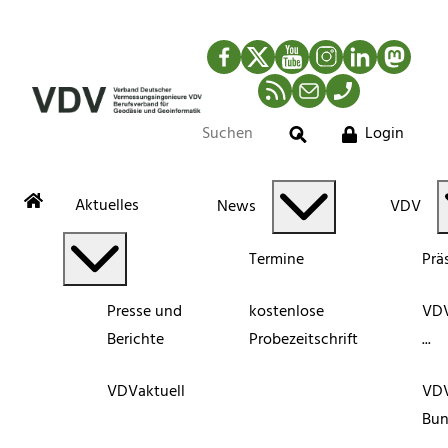
Facebook
Twitter
YouTube
Instagram
LinkedIn
Mastod
RSS-Newsfeed
Mail
Telefon
Login
Suche
Aktuelles
News
VDV
Termine
Prä
Presse und
kostenlose
VDV
Berichte
Probezeitschrift
...
VDVaktuell
VD
Bun