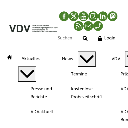
Facebook
Twitter
YouTube
Instagram
LinkedIn
Mastod
RSS-Newsfeed
Mail
Telefon
Login
Suche
Aktuelles
News
VDV
Termine
Prä
Presse und
kostenlose
VDV
Berichte
Probezeitschrift
...
VDVaktuell
VD
Bun