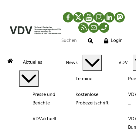
Facebook
Twitter
YouTube
Instagram
LinkedIn
Mastod
RSS-Newsfeed
Mail
Telefon
Login
Suche
Aktuelles
News
VDV
Termine
Prä
Presse und
kostenlose
VDV
Berichte
Probezeitschrift
...
VDVaktuell
VD
Bun