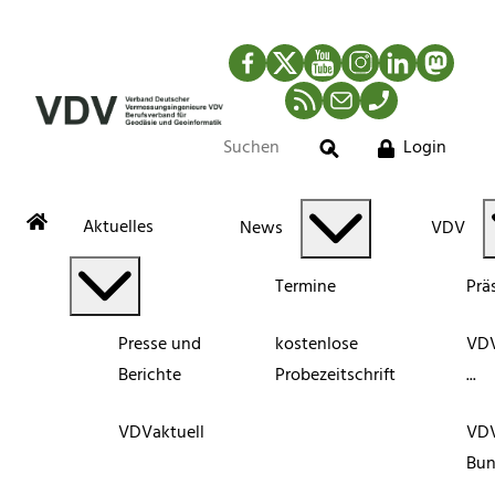
Facebook
Twitter
YouTube
Instagram
LinkedIn
Mastod
RSS-Newsfeed
Mail
Telefon
Login
Suche
Aktuelles
News
VDV
Termine
Prä
Presse und
kostenlose
VDV
Berichte
Probezeitschrift
...
VDVaktuell
VD
Bun