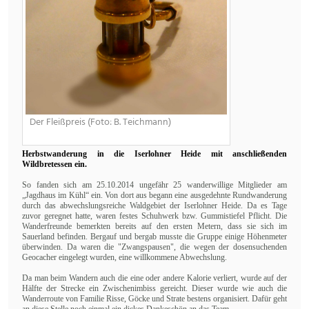
Der Fleißpreis (Foto: B. Teichmann)
Herbstwanderung in die Iserlohner Heide mit anschließenden
Wildbretessen ein.
So fanden sich am 25.10.2014 ungefähr 25 wanderwillige Mitglieder am
„Jagdhaus im Kühl“ ein. Von dort aus begann eine ausgedehnte Rundwanderung
durch das abwechslungsreiche Waldgebiet der Iserlohner Heide. Da es Tage
zuvor geregnet hatte, waren festes Schuhwerk bzw. Gummistiefel Pflicht. Die
Wanderfreunde bemerkten bereits auf den ersten Metern, dass sie sich im
Sauerland befinden. Bergauf und bergab musste die Gruppe einige Höhenmeter
überwinden. Da waren die "Zwangspausen", die wegen der dosensuchenden
Geocacher eingelegt wurden, eine willkommene Abwechslung.
Da man beim Wandern auch die eine oder andere Kalorie verliert, wurde auf der
Hälfte der Strecke ein Zwischenimbiss gereicht. Dieser wurde wie auch die
Wanderroute von Familie Risse, Göcke und Strate bestens organisiert. Dafür geht