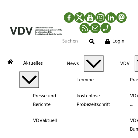
Facebook
Twitter
YouTube
Instagram
LinkedIn
Mastod
RSS-Newsfeed
Mail
Telefon
Login
Suche
Aktuelles
News
VDV
Termine
Prä
Presse und
kostenlose
VDV
Berichte
Probezeitschrift
...
VDVaktuell
VD
Bun